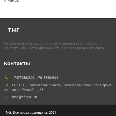
клиентов.
ТНГ
Мы дарим людям радость и улыбку, делаем все чтобы уют и 
комфорт были неотъемлемой частью Вашего домашнего очага.
Контакты
+74752
503829
,
+79158604818
ООО ТНГ
,
Тамбовская область, Тамбовский район, пос.Строит
ель
,
микр."Южный"
,
д.5Б
info@efiqual.ru
TNG. Все права защищены, 2021 