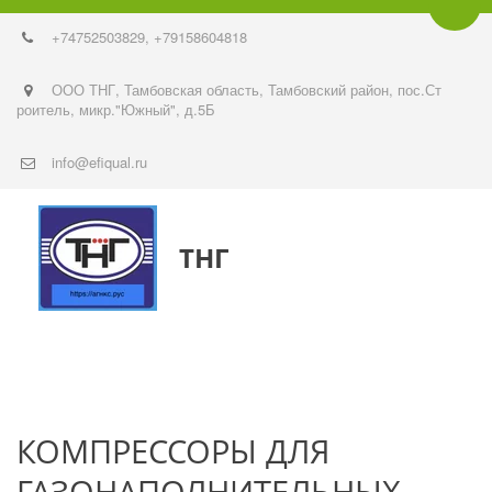
Пере
+74752
503829
,
+79158604818
ООО ТНГ
,
Тамбовская область, Тамбовский район, пос.Ст
роитель
,
микр."Южный"
,
д.5Б
info@efiqual.ru
ТНГ
КОМПРЕССОРЫ ДЛЯ 
ГАЗОНАПОЛНИТЕЛЬНЫХ 